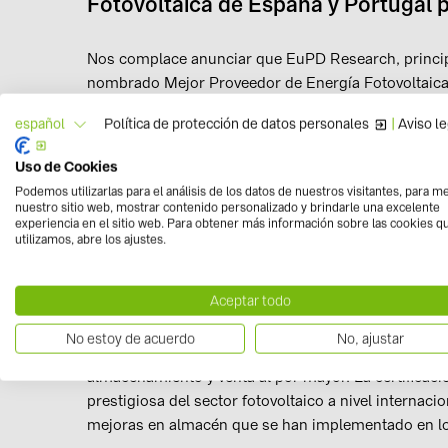
Fotovoltaica de España y Portugal 
Nos complace anunciar que EuPD Research, principa
nombrado Mejor Proveedor de Energía Fotovoltaica
Política de protección de datos personales
|
Aviso le
español
Por tercer año consecutivo en
España
, y primero e
mercados EuPD Research ha otorgado a BayWa r.e. S
Uso de Cookies
los mejores mayoristas por nuestra actividad comer
Podemos utilizarlas para el análisis de los datos de nuestros visitantes, para m
reconoce el liderazgo de la empresa en el mercado 
nuestro sitio web, mostrar contenido personalizado y brindarle una excelente
experiencia en el sitio web. Para obtener más información sobre las cookies q
clientes.
utilizamos, abre los ajustes.
La calidad y el buen servicio son nuestra prioridad
Aceptar todo
depositan en nosotros es clave para alcanzar todos 
No estoy de acuerdo
No, ajustar
El sello se concede anualmente desde 2010 en las c
almacenamiento y venta al por mayor. La certificac
prestigiosa del sector fotovoltaico a nivel internac
mejoras en almacén que se han implementado en l