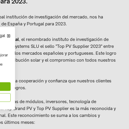
para 2023.
l institución de investigación del mercado, nos ha
 de España y Portugal para 2023.
gal
n
Portugal
, el renombrado instituto de investigación de
olar Systems SLU el sello "Top PV Supplier 2023" entre
cial en los mercados españoles y portugueses. Este logro
ejorar
de distribución solar y el compromiso con todos nuestros
ue
. La buena cooperación y confianza que nuestros clientes
estos logros.
ategorías de módulos, inversores, tecnología de
ión Top Brand PV y Top PV Supplier es la más reconocida y
ional. Este reconocimiento se suma a los cambios y
os últimos meses: