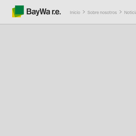
Inicio
Sobre nosotros
Curre
Notici
Productos
Servicios
Recursos
Sobre nosotros
Contacto