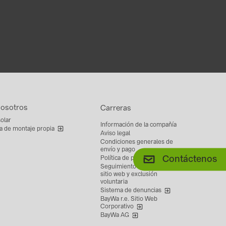
nosotros
Carreras
solar
Información de la compañía
a de montaje propia
Aviso legal
Condiciones generales de
envío y pago
Contáctenos
Política de privacidad
Seguimiento de datos del
sitio web y exclusión
voluntaria
Sistema de denuncias
BayWa r.e. Sitio Web
Corporativo
BayWa AG