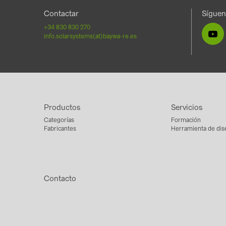
Contactar
Sígue
+34 830 830 270
info.solarsystems(at)baywa-re.es
Productos
Servicios
Categorías
Formación
Fabricantes
Herramienta de dis
Contacto