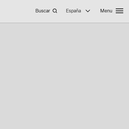
Buscar
España
Menu
 BayWa r.e.
mpleo