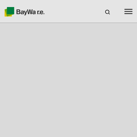
España
Productos
Servicios
Recursos
Sobre nosotros
Tu socio solar
Asesoramiento técnico
Ubicaciones y Contacto