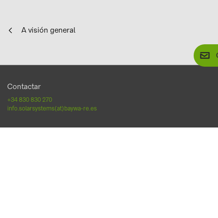
A visión general
Contactar
+34 830 830 270
info.solarsystems(at)baywa-re.es
Síguenos