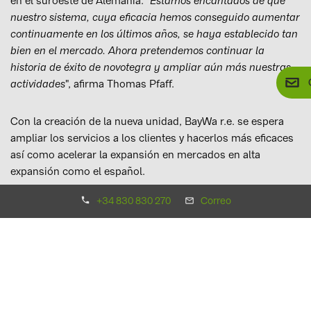
en el suroeste de Alemania. "
Estamos encantados de que
nuestro sistema, cuya eficacia hemos conseguido aumentar
continuamente en los últimos años, se haya establecido tan
bien en el mercado. Ahora pretendemos continuar la
historia de éxito de novotegra y ampliar aún más nuestras
actividades
", afirma Thomas Pfaff.
Con la creación de la nueva unidad, BayWa r.e. se espera
ampliar los servicios a los clientes y hacerlos más eficaces
así como acelerar la expansión en mercados en alta
expansión como el español.
+34 830 830 270
Correo
Los inicios del negocio de sistemas de montaje se
remontan a 1999, cuando las primeras soluciones, de acero
galvanizado, se vendieron con el nombre de "tegra". Más
tarde pasó a llamarse "alutegra" y, a partir de 2007,
"novotegra".