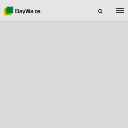
España
ES
Productos
Servicios
Recursos
Sobre nosotros
Tu socio solar
Asesoramiento técnico
Ubicaciones y Contacto