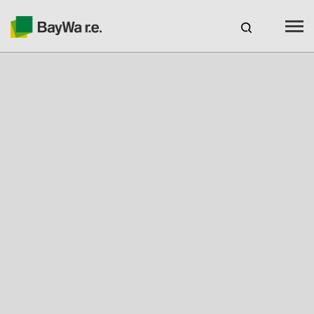
España
ES
Productos
Servicios
Recursos
Sobre nosotros
Tu socio solar
Asesoramiento técnico
Ubicaciones y Contacto