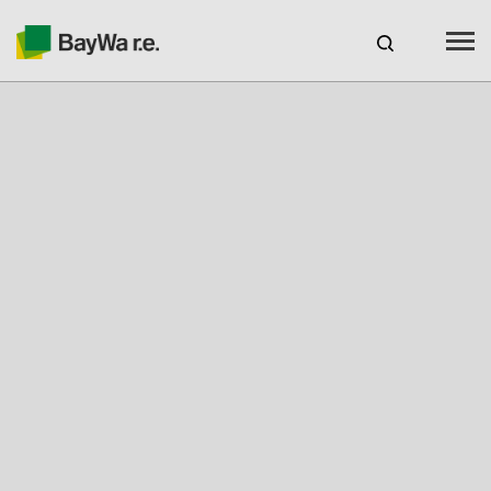
España
ES
Productos
Servicios
Recursos
Sobre nosotros
Tu socio solar
Asesoramiento técnico
Ubicaciones y Contacto