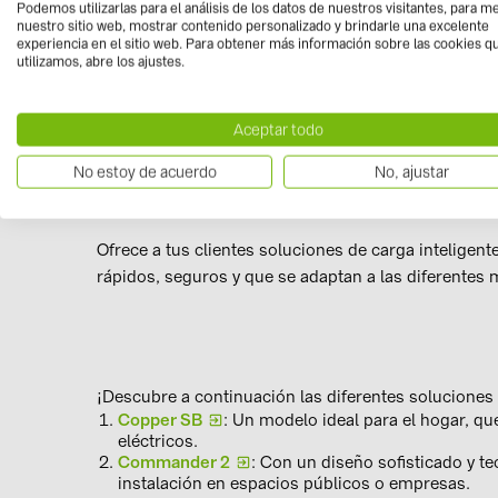
optimiza la velocidad de carga y la eficiencia en
Podemos utilizarlas para el análisis de los datos de nuestros visitantes, para m
vehículos de manera más rápida y económica.
nuestro sitio web, mostrar contenido personalizado y brindarle una excelente
experiencia en el sitio web. Para obtener más información sobre las cookies q
Diseño Elegante y Compacto
: Los cargadores d
utilizamos, abre los ajustes.
que los hace ideales para instalaciones tanto e
Conectividad y Control
: La mayoría de los model
lo que permite a los usuarios controlar la carga 
Aceptar todo
plataforma web
No estoy de acuerdo
No, ajustar
Amplia gama de productos disponibles
Ofrece a tus clientes soluciones de carga inteligen
rápidos, seguros y que se adaptan a las diferentes 
¡Descubre a continuación las diferentes soluciones 
Copper SB
: Un modelo ideal para el hogar, qu
eléctricos.
Commander 2
: Con un diseño sofisticado y t
instalación en espacios públicos o empresas.