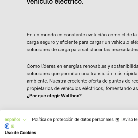
vehículo eléctrico.
En un mundo en constante evolución como el de la m
carga seguro y eficiente para cargar un vehículo elé
soluciones de carga para satisfacer las necesidades
Como líderes en energías renovables y sostenibili
soluciones que permitan una transición más rápida
ambiente. Nuestra creciente oferta de puntos de rec
propietarios de vehículos eléctricos, fomentando as
¿Por qué elegir Wallbox?
En nuestra tienda online encontrarás una variedad 
puntos de recarga para vehículos eléctricos a nivel
Política de protección de datos personales
|
Aviso le
español
rendimiento, confiabilidad y facilidad de uso:
Uso de Cookies
Tecnología Innovadora
: Los productos de Wallb