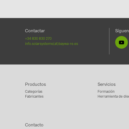
Contactar
Sígue
+34 830 830 270
info.solarsystems(at)baywa-re.es
Productos
Servicios
Categorías
Formación
Fabricantes
Herramienta de dis
Contacto