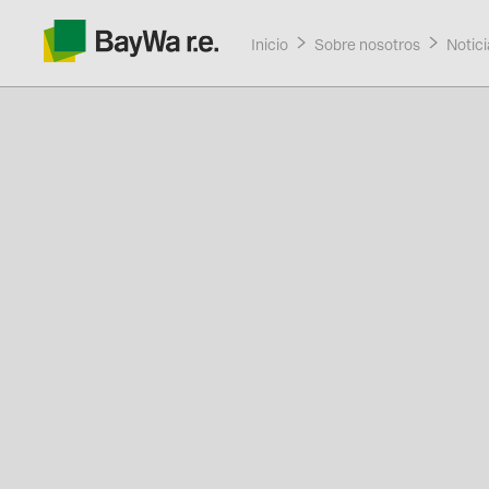
Inicio
Sobre nosotros
Curre
Notici
Productos
Servicios
Recursos
Sobre nosotros
Contacto