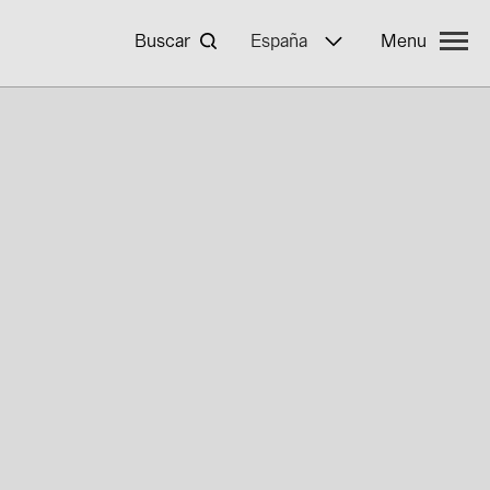
Buscar
España
Menu
 BayWa r.e.
mpleo