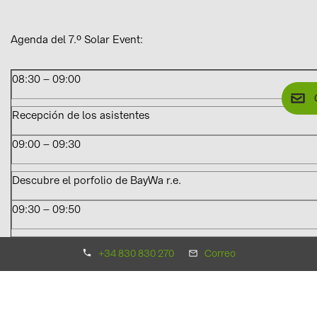
Agenda del 7.º Solar Event:
08:30 – 09:00
Recepción de los asistentes
09:00 – 09:30
Descubre el porfolio de BayWa r.e.
09:30 – 09:50
Presentación del nuevo fabricante en BayWa r.e.
+34 830 830 270
Correo
09:50 – 10:30
Estructuras y sistemas de montaje