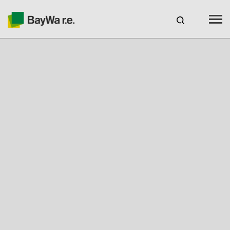
España
ES
Productos
Servicios
Recursos
Sobre nosotros
Tu socio solar
Asesoramiento técnico
Ubicaciones y Contacto