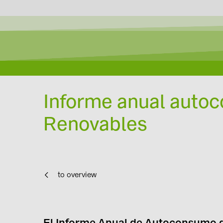
Informe anual auto
Renovables
to overview
El Informe Anual de Autoconsumo d