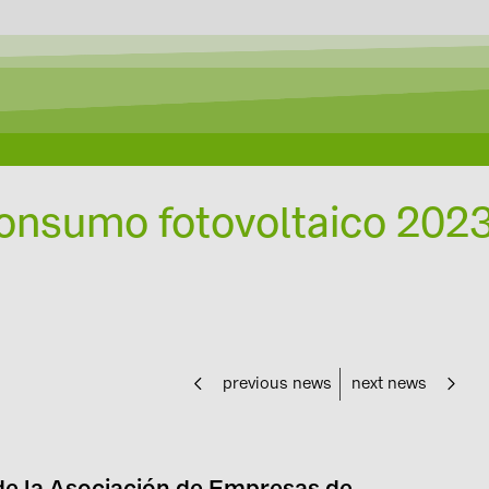
consumo fotovoltaico 202
previous news
next news
e la Asociación de Empresas de