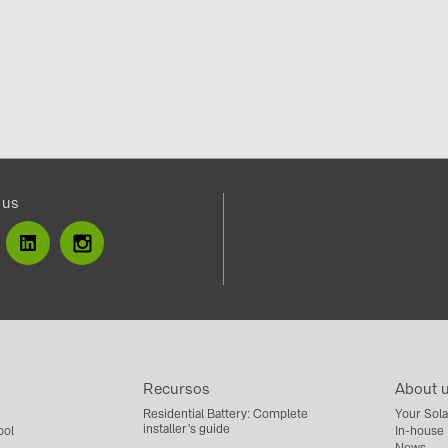
 us
Recursos
About 
Residential Battery: Complete
Your Sola
installer's guide
ool
In-house
News