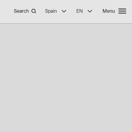
Search
Spain
EN
Menu
yWa r.e.
ncies