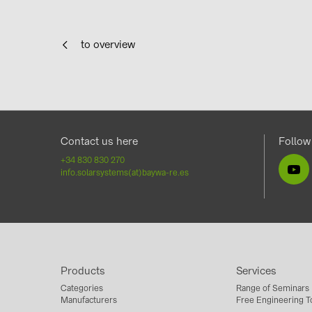
to overview
Contact us here
Follow
+34 830 830 270
info.solarsystems(at)baywa-re.es
Products
Services
Categories
Range of Seminars
Manufacturers
Free Engineering T