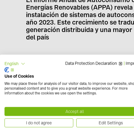
Energías Renovables (APPA) revela 
instalación de sistemas de autocon
año 2023. Este crecimiento se tradu
generación distribuida y una mayor 
del país
Data Protection Declaration
|
Impr
English
La Asociación
APPA Renovables
ha analizado las c
Use of Cookies
2023, y su conclusión inicial es notable. Por primer
autoconsumo ha superado a la de la energía nuclear
We may place these for analysis of our visitor data, to improve our website, sh
personalised content and to give you a great website experience. For more
instalaron en España
1.943 MW
de capacidad fotovo
information about the cookies we use open the settings.
2022. A pesar de este retroceso, estos casi 2 GW i
muy positivo desde APPA Renovables, ya que permiti
Accept all
autoconsumo en 2023 que marca el PNIEC.
I do not agree
Edit Settings
Habido un crecimiento en 1,2 puntos del aprovechami