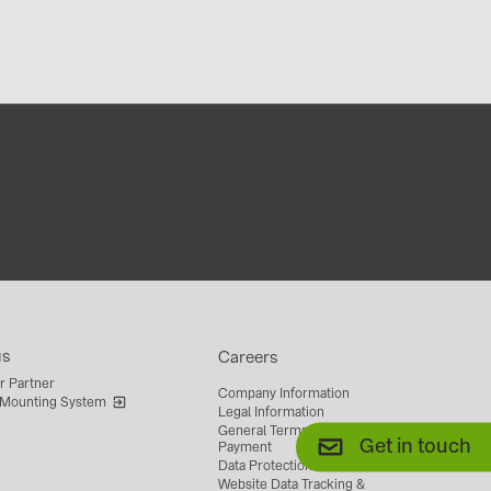
us
Careers
r Partner
Company Information
 Mounting System
Legal Information
General Terms of Delivery &
Get in touch
Payment
Data Protection
Website Data Tracking &