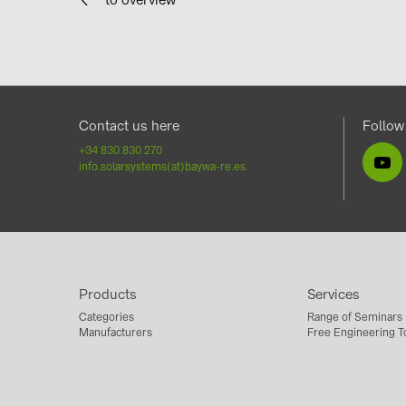
Contact us here
Follow
+34 830 830 270
info.solarsystems(at)baywa-re.es
Products
Services
Categories
Range of Seminars
Manufacturers
Free Engineering T