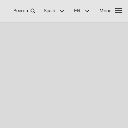
Search
Spain
EN
Menu
yWa r.e.
ncies