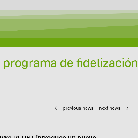
programa de fidelización
previous news
next news
odWe PLUS+ introduce un nuevo