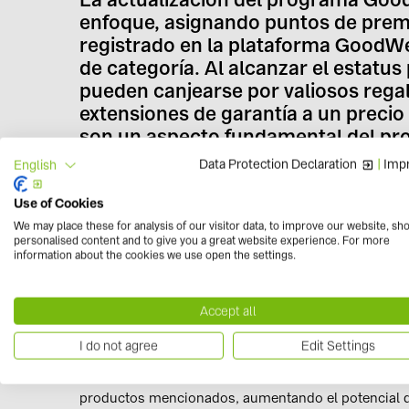
enfoque, asignando puntos de premi
registrado en la plataforma GoodW
de categoría. Al alcanzar el estatu
pueden canjearse por valiosos rega
extensiones de garantía a un precio
son un aspecto fundamental del pro
tranquilidad tanto a los instaladores
Data Protection Declaration
|
Impr
English
Use of Cookies
La Campaña Puntos Triples, una promoción
We may place these for analysis of our visitor data, to improve our website, sh
europeos
personalised content and to give you a great website experience. For more
information about the cookies we use open the settings.
GoodWe ha anunciado el lanzamiento de la
Campaña
instaladores GoodWe PLUS+, una promoción centrada
(
ET PLUS+, ET PLUS+ (16A) y Serie EH
) en los mer
Accept all
GoodWe SEMS entre el 1 de abril y el 31 de julio de 
I do not agree
Edit Settings
Durante la campaña, los miembros de GoodWe PLUS+ 
productos mencionados, aumentando el potencial d