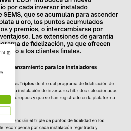
o por cada inversor instalado
e SEMS, que se acumulan para ascender
s plata u oro, los puntos acumulados
los y premios, o intercambiarse por
 ventajoso. Las extensiones de garantía
grama de fidelización, ya que ofrecen
 como a los clientes finales.
int
 de lanzamiento para los instaladores
ow
 Puntos Triples
dentro del programa de fidelización de
 en la instalación de inversores híbridos seleccionados
cados europeos y que se han registrado en la plataforma
2024.
obtendrán el triple de puntos de fidelidad en los
e recompensa por cada instalación registrada y