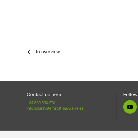
to overview
Contact us here
Follow
+34 830 830 270
info.solarsystems(at)baywa-re.es