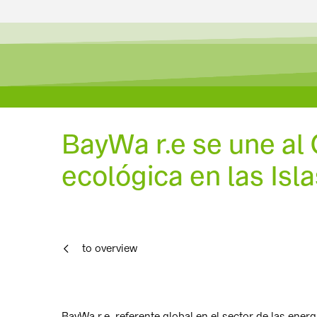
BayWa r.e se une al 
ecológica en las Isl
to overview
BayWa r.e, referente global en el sector de las ener