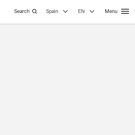
Search
Spain
EN
Menu
yWa r.e.
ncies