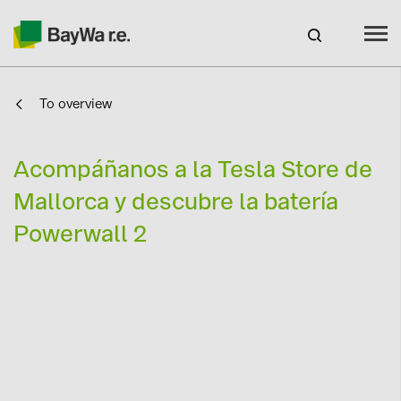
To overview
Spain
EN
Products
Acompáñanos a la Tesla Store de
Mallorca y descubre la batería
Services
Powerwall 2
Recursos
About us
Your Solar Partner
Technical Expertise
Locations & Contact