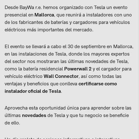
Our Parent Company
Desde BayWa r.e. hemos organizado con Tesla un evento
presencial en
Mallorca
, que reunirá a instaladores con uno
Sustainability
de los fabricantes de baterías y cargadores para vehículos
In-house Mounting System
eléctricos más importantes del mercado.
About novotegra
Download area
El evento se llevará a cabo el 30 de septiembre en Mallorca,
en las instalaciones de Tesla, donde los mayores expertos
Design with Solar-Planit
del sector nos mostraran las últimas novedades de Tesla,
News
como la batería residencial
Powerwall 2
y el cargador para
vehículo eléctrico
Wall Connector
, así como todas las
Events
ventajas y beneficios que conlleva
certificarse como
instalador oficial de Tesla
.
Careers
Working at BayWa r.e.
Aprovecha esta oportunidad única para aprender sobre las
Current Vacancies
últimas
novedades
de Tesla y que tu negocio se beneficie
de ello.
Contact