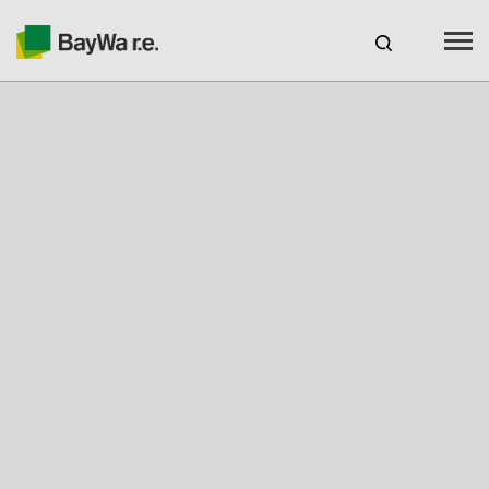
España
Productos
Servicios
Recursos
Sobre nosotros
Tu socio solar
Asesoramiento técnico
Ubicaciones y Contacto