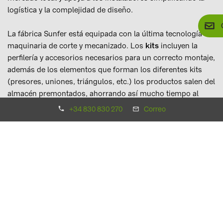
logística y la complejidad de diseño.
La fábrica Sunfer está equipada con la última tecnología en
maquinaria de corte y mecanizado. Los
kits
incluyen la
perfilería y accesorios necesarios para un correcto montaje,
además de los elementos que forman los diferentes kits
(presores, uniones, triángulos, etc.) los productos salen del
almacén premontados, ahorrando así mucho tiempo al
instalador. El sistema modular de kits permite realizar
+34 830 830 270
Correo
todas las combinaciones de filas de módulos
independientemente del tamaño que tenga, adaptando las
estructuras a los tamaños de los módulos.
En este boletín te presentamos algunas de las soluciones
disponibles en nuestro
webshop
y los packs ya en stock.
A visión general