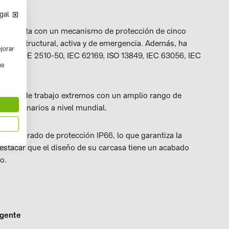
gal
a S1 cuenta con un mecanismo de protección de cinco
trica, estructural, activa y de emergencia. Además, ha
ejorar
como VDE 2510-50, IEC 62169, ISO 13849, IEC 63056, IEC
ue
entornos de trabajo extremos con un amplio rango de
es escenarios a nivel mundial.
do un grado de protección IP66, lo que garantiza la
estacar que el diseño de su carcasa tiene un acabado
o.
igente