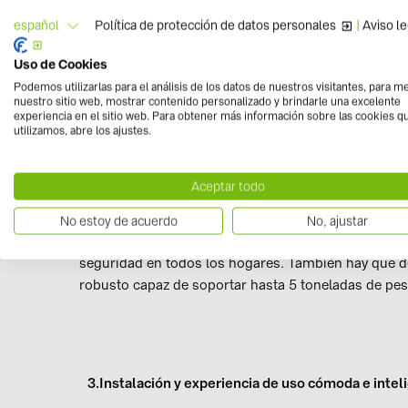
Política de protección de datos personales
|
Aviso le
español
Entre los beneficios de esta solución, Huawei Lun
Uso de Cookies
niveles que incluye protección a nivel de celda, eléc
Podemos utilizarlas para el análisis de los datos de nuestros visitantes, para m
obtenido numerosas certificaciones de seguridad 
nuestro sitio web, mostrar contenido personalizado y brindarle una excelente
experiencia en el sitio web. Para obtener más información sobre las cookies q
62040-1, IEC 62477 y UN 38.3, etc.
utilizamos, abre los ajustes.
Gracias a su flexibilidad, el producto se adapta a 
Aceptar todo
temperatura (de -20ºC a +55ºC), cubriendo diferent
No estoy de acuerdo
No, ajustar
En cuanto a su durabilidad, este producto ha obteni
seguridad en todos los hogares. También hay que d
robusto capaz de soportar hasta 5 toneladas de pes
3.Instalación y experiencia de uso cómoda e intel