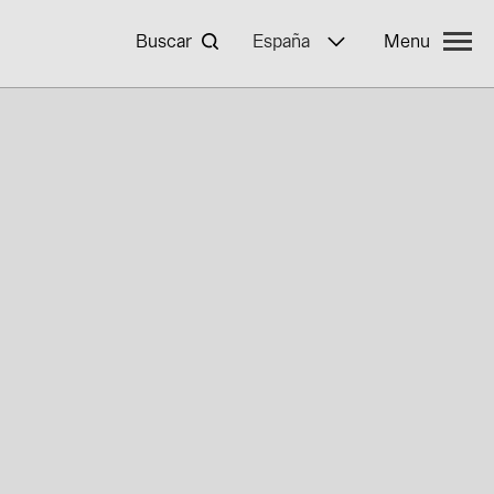
Buscar
España
Menu
 BayWa r.e.
mpleo