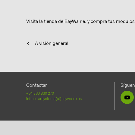
Visita la tienda de BayWa r.e. y compra tus módulos
A visión general
Contactar
Sígue
+34 830 830 270
info.solarsystems(at)baywa-re.es