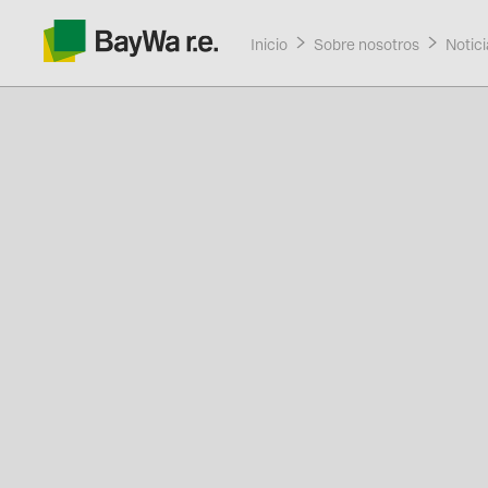
Inicio
Sobre nosotros
Curre
Notici
Productos
Servicios
Recursos
Sobre nosotros
Contacto