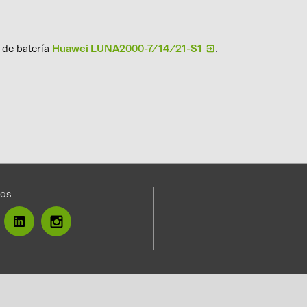
 de batería
Huawei LUNA2000-7/14/21-S1
.
nos