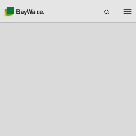
España
ES
Productos
Servicios
Recursos
Sobre nosotros
Tu socio solar
Asesoramiento técnico
Ubicaciones y Contacto