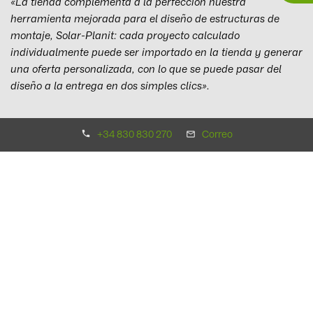
«La tienda complementa a la perfección nuestra
herramienta mejorada para el diseño de estructuras de
montaje, Solar-Planit: cada proyecto calculado
individualmente puede ser importado en la tienda y generar
una oferta personalizada, con lo que se puede pasar del
diseño a la entrega en dos simples clics».
Daniel añade:
«Hemos aumentado rápidamente nuestra
+34 830 830 270
Correo
presencia en España en un periodo de tiempo relativamente
corto, y estos nuevos avances muestran la seriedad con la
que buscamos satisfacer con productos y servicios de
calidad las necesidades de fotovoltaica al por mayor en el
país».
«BayWa r.e ya había recibido el sello de EuPD en todas sus
demás bases europeas, y conseguir la misma aprobación
de los clientes en España tras apenas 12 meses confirma
nuestra habilidad para replicar en nuestros servicios la
calidad por la que se nos conoce en mercados ya