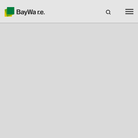
España
ES
Productos
Servicios
Recursos
Sobre nosotros
Tu socio solar
Asesoramiento técnico
Ubicaciones y Contacto