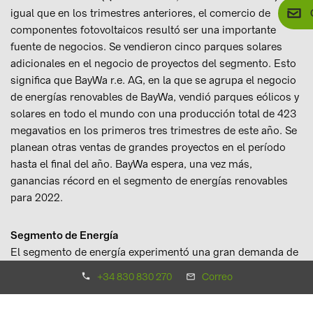
igual que en los trimestres anteriores, el comercio de
componentes fotovoltaicos resultó ser una importante
fuente de negocios. Se vendieron cinco parques solares
adicionales en el negocio de proyectos del segmento. Esto
significa que BayWa r.e. AG, en la que se agrupa el negocio
de energías renovables de BayWa, vendió parques eólicos y
solares en todo el mundo con una producción total de 423
megavatios en los primeros tres trimestres de este año. Se
planean otras ventas de grandes proyectos en el período
hasta el final del año. BayWa espera, una vez más,
ganancias récord en el segmento de energías renovables
para 2022.
Segmento de Energía
El segmento de energía experimentó una gran demanda de
energía y portadores de calor en el período del informe. Los
+34 830 830 270
Correo
ingresos ascendieron a 2.400 millones de euros (Q1-
3/2021: 1.500 millones de euros). El EBIT aumentó