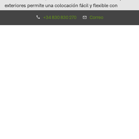
exteriores permite una colocación fácil y flexible con
colgadores laterales opcionales para el inversor.
+34 830 830 270
Correo
Características de la BYD Battery-Max Lite:
Concepto modular con capacidad flexible de 30 kWh a
5,76 MWh
Compatible con los principales inversores del mercado
Interfaz de batería abierta para integrarla en cualquier
sistema energético
Instalación sencilla gracias a su diseño Plug & Play
Compatible con los inversores de SMA Sunny Island X
30/50 y GoodWe GW-40/50K-ET-10
Garantía de 10 años