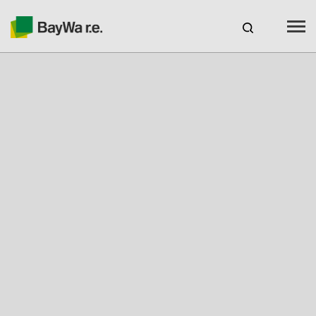
España
Productos
Servicios
Recursos
Sobre nosotros
Tu socio solar
Asesoramiento técnico
Ubicaciones y Contacto