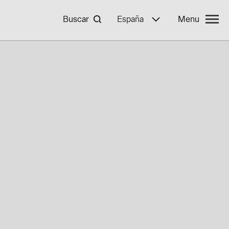
Buscar
España
Menu
 BayWa r.e.
mpleo