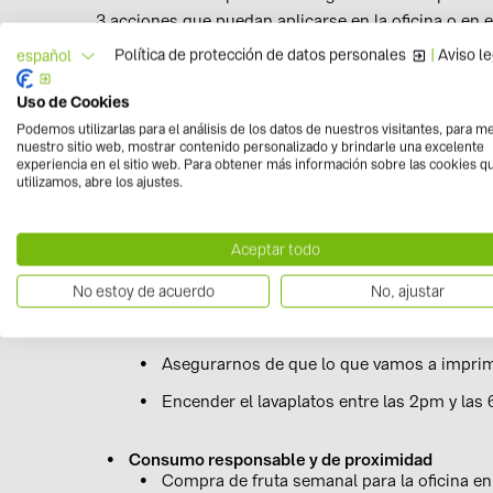
3 acciones que puedan aplicarse en la oficina o en
una actitud más ecológica de todo el equipo.
Política de protección de datos personales
|
Aviso le
español
Uso de Cookies
Desde que el proyecto empezó, se han propuesto 40
Podemos utilizarlas para el análisis de los datos de nuestros visitantes, para m
relevantes:
nuestro sitio web, mostrar contenido personalizado y brindarle una excelente
experiencia en el sitio web. Para obtener más información sobre las cookies q
utilizamos, abre los ajustes.
Reducción del consumo de electricidad, agua 
Acortar los tiempos de stand-by de los eq
no estén encendidos durante la pausa de l
Aceptar todo
Utilizar las escaleras en lugar del ascensor
No estoy de acuerdo
No, ajustar
Reducir la frecuencia de búsqueda en Goog
búsqueda emite 7gramos de CO
.
2
Asegurarnos de que lo que vamos a imprim
Encender el lavaplatos entre las 2pm y las
Consumo responsable y de proximidad
Compra de fruta semanal para la oficina e