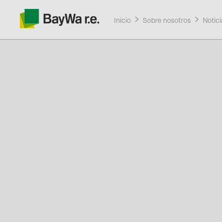
Inicio
Sobre nosotros
Curre
Notici
Productos
Servicios
Recursos
Sobre nosotros
Contacto