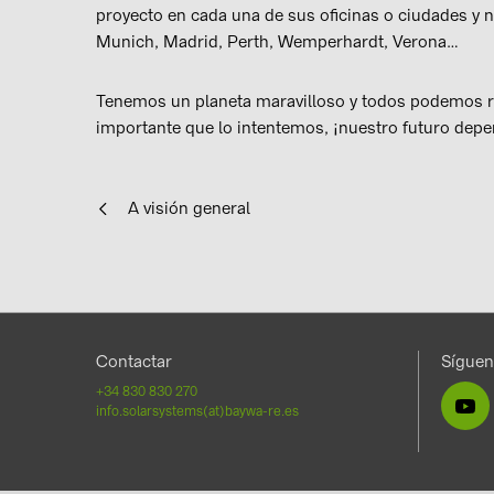
proyecto en cada una de sus oficinas o ciudades y 
Munich, Madrid, Perth, Wemperhardt, Verona…
Tenemos un planeta maravilloso y todos podemos r
importante que lo intentemos, ¡nuestro futuro depe
A visión general
Contactar
Sígue
+34 830 830 270
info.solarsystems(at)baywa-re.es