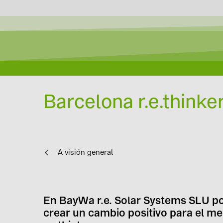
Barcelona r.e.thinke
A visión general
En BayWa r.e. Solar Systems SLU p
crear un cambio positivo para el m